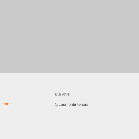
SUIVRE
s.com
@caumontinteriors