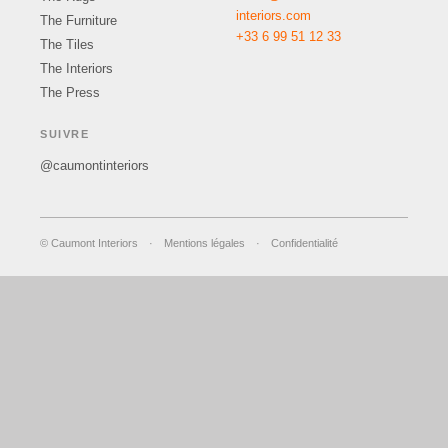
interiors.com
The Furniture
+33 6 99 51 12 33
The Tiles
The Interiors
The Press
SUIVRE
@caumontinteriors
© Caumont Interiors
·
Mentions légales
·
Confidentialité