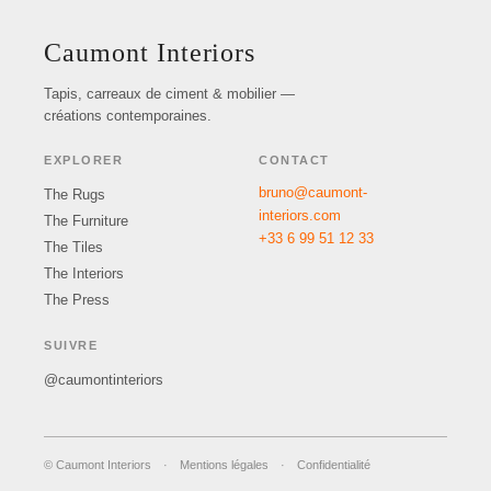
Caumont Interiors
Tapis, carreaux de ciment & mobilier —
créations contemporaines.
EXPLORER
CONTACT
bruno@caumont-
The Rugs
interiors.com
The Furniture
+33 6 99 51 12 33
The Tiles
The Interiors
The Press
SUIVRE
@caumontinteriors
© Caumont Interiors
·
Mentions légales
·
Confidentialité