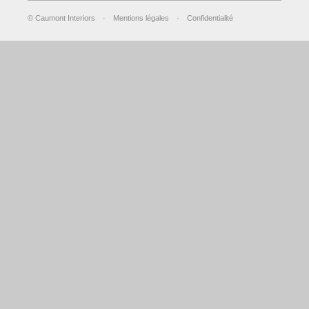
© Caumont Interiors
·
Mentions légales
·
Confidentialité