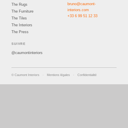
bruno@caumont-
The Rugs
interiors.com
The Furniture
+33 6 99 51 12 33
The Tiles
The Interiors
The Press
SUIVRE
@caumontinteriors
© Caumont Interiors
·
Mentions légales
·
Confidentialité