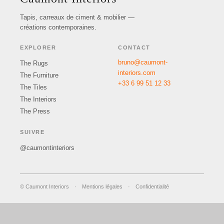
Tapis, carreaux de ciment & mobilier —
créations contemporaines.
EXPLORER
CONTACT
bruno@caumont-
The Rugs
interiors.com
The Furniture
+33 6 99 51 12 33
The Tiles
The Interiors
The Press
SUIVRE
@caumontinteriors
© Caumont Interiors
·
Mentions légales
·
Confidentialité