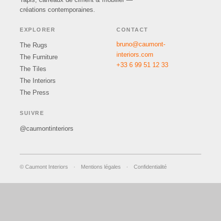
créations contemporaines.
EXPLORER
CONTACT
bruno@caumont-
The Rugs
interiors.com
The Furniture
+33 6 99 51 12 33
The Tiles
The Interiors
The Press
SUIVRE
@caumontinteriors
© Caumont Interiors
·
Mentions légales
·
Confidentialité