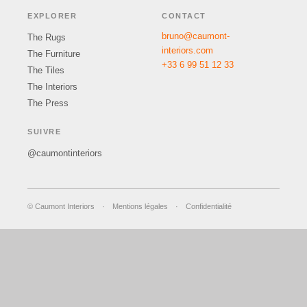
EXPLORER
CONTACT
bruno@caumont-
The Rugs
interiors.com
The Furniture
+33 6 99 51 12 33
The Tiles
The Interiors
The Press
SUIVRE
@caumontinteriors
© Caumont Interiors
·
Mentions légales
·
Confidentialité