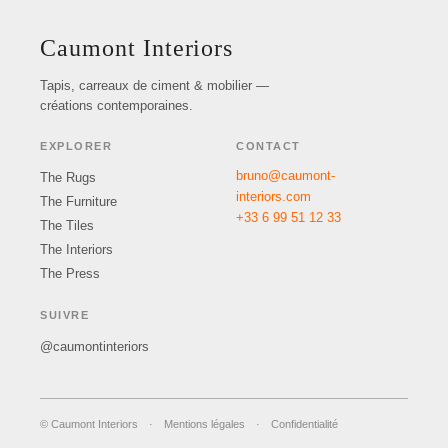
Caumont Interiors
Tapis, carreaux de ciment & mobilier —
créations contemporaines.
EXPLORER
CONTACT
bruno@caumont-
The Rugs
interiors.com
The Furniture
+33 6 99 51 12 33
The Tiles
The Interiors
The Press
SUIVRE
@caumontinteriors
© Caumont Interiors
·
Mentions légales
·
Confidentialité