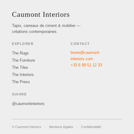
Caumont Interiors
Tapis, carreaux de ciment & mobilier —
créations contemporaines.
EXPLORER
CONTACT
bruno@caumont-
The Rugs
interiors.com
The Furniture
+33 6 99 51 12 33
The Tiles
The Interiors
The Press
SUIVRE
@caumontinteriors
© Caumont Interiors
·
Mentions légales
·
Confidentialité