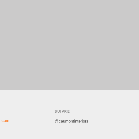
SUIVRE
s.com
@caumontinteriors