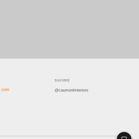
SUIVRE
s.com
@caumontinteriors