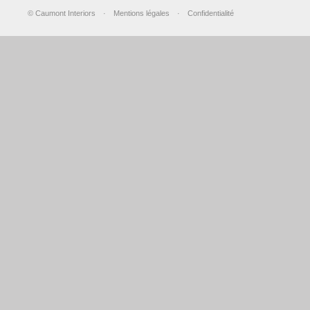
© Caumont Interiors
·
Mentions légales
·
Confidentialité