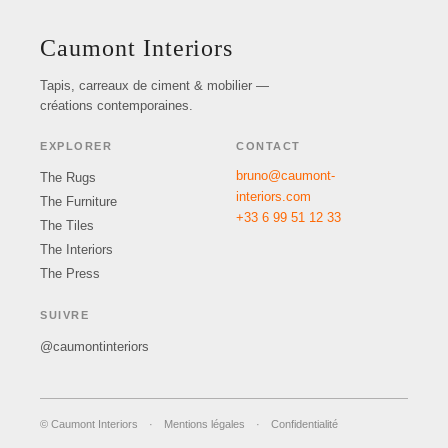
Caumont Interiors
Tapis, carreaux de ciment & mobilier —
créations contemporaines.
EXPLORER
CONTACT
bruno@caumont-
The Rugs
interiors.com
The Furniture
+33 6 99 51 12 33
The Tiles
The Interiors
The Press
SUIVRE
@caumontinteriors
© Caumont Interiors
·
Mentions légales
·
Confidentialité