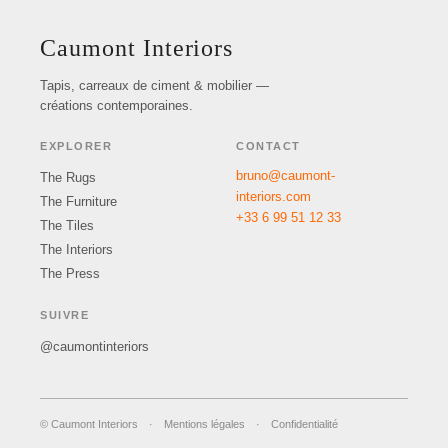
Caumont Interiors
Tapis, carreaux de ciment & mobilier —
créations contemporaines.
EXPLORER
CONTACT
bruno@caumont-
The Rugs
interiors.com
The Furniture
+33 6 99 51 12 33
The Tiles
The Interiors
The Press
SUIVRE
@caumontinteriors
© Caumont Interiors
·
Mentions légales
·
Confidentialité