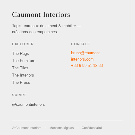
Caumont Interiors
Tapis, carreaux de ciment & mobilier —
créations contemporaines.
EXPLORER
CONTACT
bruno@caumont-
The Rugs
interiors.com
The Furniture
+33 6 99 51 12 33
The Tiles
The Interiors
The Press
SUIVRE
@caumontinteriors
© Caumont Interiors
·
Mentions légales
·
Confidentialité