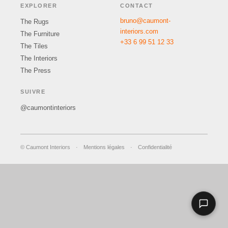
EXPLORER
CONTACT
bruno@caumont-
The Rugs
interiors.com
The Furniture
+33 6 99 51 12 33
The Tiles
The Interiors
The Press
SUIVRE
@caumontinteriors
© Caumont Interiors
·
Mentions légales
·
Confidentialité