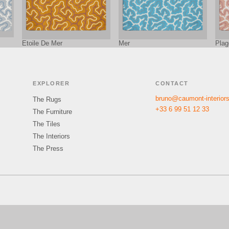
Etoile De Mer
Mer
Plag
EXPLORER
CONTACT
bruno@caumont-interior
The Rugs
+33 6 99 51 12 33
The Furniture
The Tiles
The Interiors
The Press