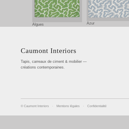
Azur
Algues
Caumont Interiors
Tapis, carreaux de ciment & mobilier —
créations contemporaines.
© Caumont Interiors
·
Mentions légales
·
Confidentialité