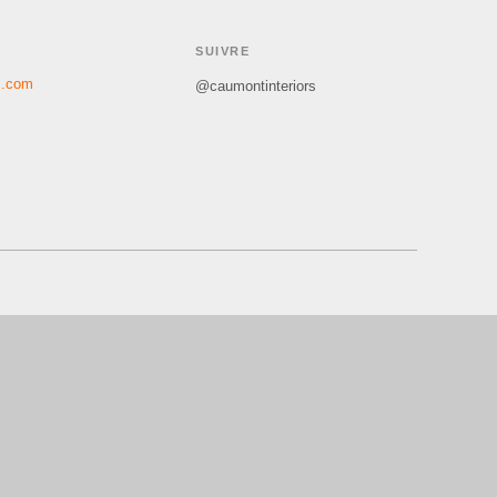
SUIVRE
s.com
@caumontinteriors