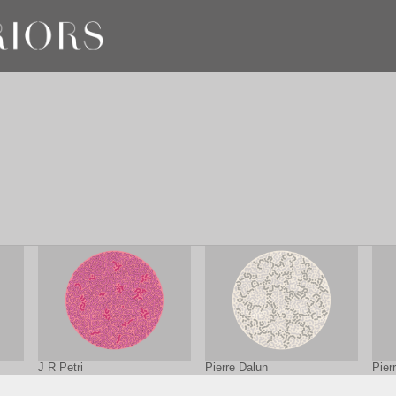
J R Petri
Pierre Dalun
Pier