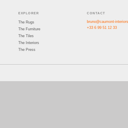
EXPLORER
CONTACT
bruno@caumont-interior
The Rugs
+33 6 99 51 12 33
The Furniture
The Tiles
The Interiors
The Press